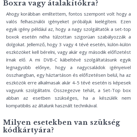
Boxra vagy átalakítókra?
Ahogy korábban említettem, fontos szempont volt hogy a
valós felhasználói igényeket próbáljuk kielégíteni. Ezen
egyik igény például az, hogy a nagy szolgáltatók a set-top
boxok esetén néha túlzottan szigorúan szabályozzák a
dolgokat. Jellemző, hogy 3 vagy 4 tévé esetén, külön-külön
eszközöket kell bérelni, vagy akár egy második előfizetést
írnak elő. A mi DVB-C kábeltévé szolgáltatásunk egyik
legnagyobb előnye, hogy a nagycsaládok igényeivel
összhangban, egy háztartáson és előfizetésen belül, ha az
eszközök erre alkalmasak akár 4-5 tévé esetén is képesek
vagyunk szolgáltatni. Összegezve tehát, a Set-Top box
abban az esetben szükséges, ha a készülék nem
kompatibilis az általunk használt technikával.
Milyen esetekben van szükség
kódkártyára?