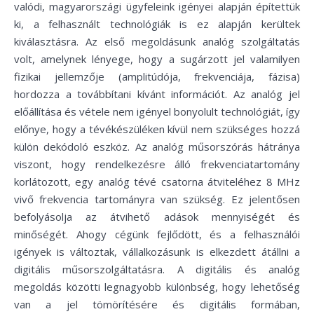
valódi, magyarországi ügyfeleink igényei alapján építettük
ki, a felhasznált technológiák is ez alapján kerültek
kiválasztásra. Az első megoldásunk analóg szolgáltatás
volt, amelynek lényege, hogy a sugárzott jel valamilyen
fizikai jellemzője (amplitúdója, frekvenciája, fázisa)
hordozza a továbbítani kívánt információt. Az analóg jel
előállítása és vétele nem igényel bonyolult technológiát, így
előnye, hogy a tévékészüléken kívül nem szükséges hozzá
külön dekódoló eszköz. Az analóg műsorszórás hátránya
viszont, hogy rendelkezésre álló frekvenciatartomány
korlátozott, egy analóg tévé csatorna átviteléhez 8 MHz
vivő frekvencia tartományra van szükség. Ez jelentősen
befolyásolja az átvihető adások mennyiségét és
minőségét. Ahogy cégünk fejlődött, és a felhasználói
igények is változtak, vállalkozásunk is elkezdett átállni a
digitális műsorszolgáltatásra. A digitális és analóg
megoldás közötti legnagyobb különbség, hogy lehetőség
van a jel tömörítésére és digitális formában,