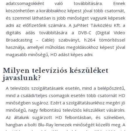
adatcsomagokként való továbbítására. Ennek
köszönhetően a korábbiakhoz képest jóval több csatornát,
és szemmel láthatóan is jobb minőséget vagyunk képesek
adni az előfizetőink számára. A JuPiNet Távközlési Kft. a
digitális adás továbbítására a DVB-C (Digital Video
Broadcasting - Cable) szabványt, h.264 tömörítéssel
használja, amellyel műholdas megoldásokhoz képest jóval
magasabb minőségű, HD adást képes adni.
Milyen televíziós készüléket
javaslunk?
A televíziós szolgáltatásaink esetén, mind a belépőszintű,
mind a családi/teljes csomagok esetén több csatornát HD
minőségben sugároz. Ezért a szolgáltatásunkhoz megéri jó
minőségű, nagy felbontású televíziós készüléket vásárolni.
Az általunk sugárzott HD felbontásban, és színekben,
hangban a bolti Blu-Ray lemezek minőségét közelíti meg. A