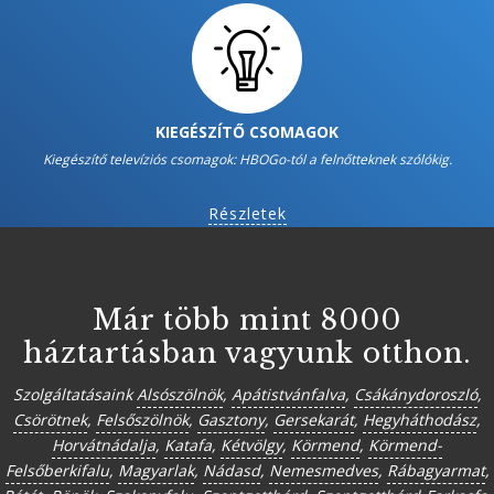
KIEGÉSZÍTŐ CSOMAGOK
Kiegészítő televíziós csomagok: HBOGo-tól a felnőtteknek szólókig.
Részletek
Már több mint 8000
háztartásban vagyunk otthon.
Szolgáltatásaink
Alsószölnök
,
Apátistvánfalva
,
Csákánydoroszló
,
Csörötnek
,
Felsőszölnök
,
Gasztony
,
Gersekarát
,
Hegyháthodász
,
Horvátnádalja
,
Katafa
,
Kétvölgy
,
Körmend
,
Körmend-
Felsőberkifalu
,
Magyarlak
,
Nádasd
,
Nemesmedves
,
Rábagyarmat
,