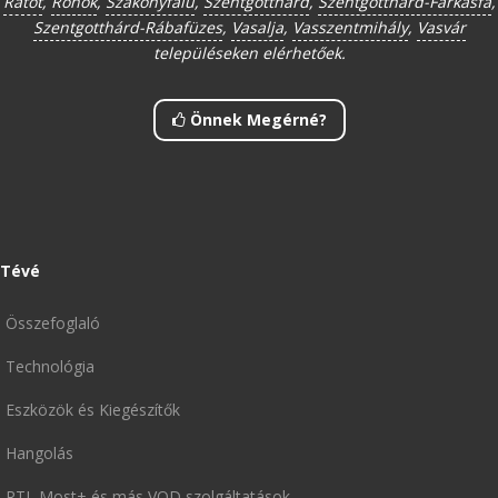
Rátót
,
Rönök
,
Szakonyfalu
,
Szentgotthárd
,
Szentgotthárd-Farkasfa
,
Szentgotthárd-Rábafüzes
,
Vasalja
,
Vasszentmihály
,
Vasvár
településeken elérhetőek.
Önnek Megérné?
Tévé
Összefoglaló
Technológia
Eszközök és Kiegészítők
Hangolás
RTL Most+ és más VOD szolgáltatások