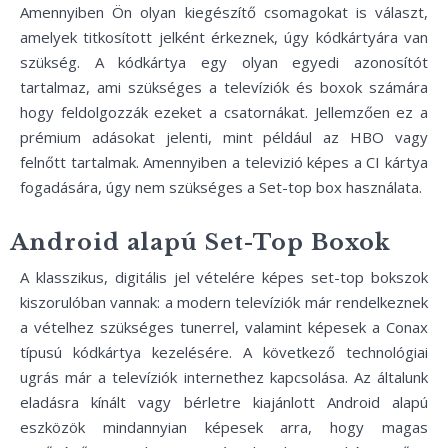
Amennyiben Ön olyan kiegészítő csomagokat is választ,
amelyek titkosított jelként érkeznek, úgy kódkártyára van
szükség. A kódkártya egy olyan egyedi azonosítót
tartalmaz, ami szükséges a televíziók és boxok számára
hogy feldolgozzák ezeket a csatornákat. Jellemzően ez a
prémium adásokat jelenti, mint például az HBO vagy
felnőtt tartalmak. Amennyiben a televizió képes a CI kártya
fogadására, úgy nem szükséges a Set-top box használata.
Android alapú Set-Top Boxok
A klasszikus, digitális jel vételére képes set-top bokszok
kiszorulóban vannak: a modern televíziók már rendelkeznek
a vételhez szükséges tunerrel, valamint képesek a Conax
típusú kódkártya kezelésére. A következő technológiai
ugrás már a televíziók internethez kapcsolása. Az általunk
eladásra kínált vagy bérletre kiajánlott Android alapú
eszközök mindannyian képesek arra, hogy magas