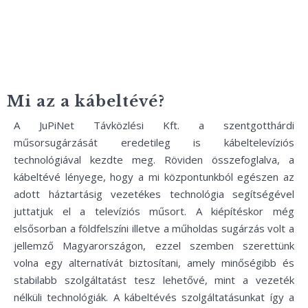
Mi az a kábeltévé?
A JuPiNet Távközlési Kft. a szentgotthárdi
műsorsugárzását eredetileg is kábeltelevíziós
technológiával kezdte meg. Röviden összefoglalva, a
kábeltévé lényege, hogy a mi központunkból egészen az
adott háztartásig vezetékes technológia segítségével
juttatjuk el a televíziós műsort. A kiépítéskor még
elsősorban a földfelszíni illetve a műholdas sugárzás volt a
jellemző Magyarországon, ezzel szemben szerettünk
volna egy alternatívát biztosítani, amely minőségibb és
stabilabb szolgáltatást tesz lehetővé, mint a vezeték
nélküli technológiák. A kábeltévés szolgáltatásunkat így a