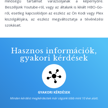
minőségű tartalmat varázsoljanak a képernyőre.
Beszéljünk Youtube-ról, vagy az általunk is kínált HBO-Go-
ról, esetleg kapcsolódjon az eszköz az Ön Kodi vagy Plex
kiszolgálójára, az eszköz megváltoztatja a tévénézési
szokásait.
Hasznos információk,
gyakori kérdések
GYAKORI KÉRDÉSEK
Minden kérdést megkérdeztek már cégünk több mint 10 éve alatt.