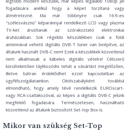
legtöbb modern készülék, már képes legalább 1080p jel
fogadására anélkül hogy a képet torzítaná vagy
átméretezné. Ma már többnyire csak 16:9-es
"szélesvásznú" képaránnyal rendelkezõ LCD vagy plazma
TV-ket árusítanak az szórakoztató elektronikai
áruházakban. Sok régebbi készülékben csak a földi
antennával vehetõ digitális DVB-T tuner van beépítve, az
általunk használt DVB-C nem! Ezek a készülékek közvetlenül
nem alkalmasak a kábeles digitális vételre! Célszerû
körültekintően tájékozódni tehát a vásárlást megelőzően,
illetve bátran érdeklődhet ezzel kapcsolatban az
ügyfélszolgálatainkon. Ökölszabályként továbbá
elmondható, hogy amely tévé rendelkezik EUROscart-
vagy RCA-csatlakozóval, az képes a digitális DVB-C jelünk
megfelelő fogadására. Természetesen, használható
közvetlenül az általunk biztosított Set-top Box is.
Mikor van szükség Set-Top