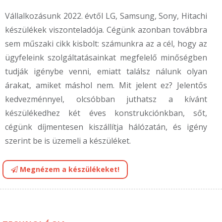
Vállalkozásunk 2022. évtől LG, Samsung, Sony, Hitachi
készülékek viszonteladója. Cégünk azonban továbbra
sem műszaki cikk kisbolt: számunkra az a cél, hogy az
ügyfeleink szolgáltatásainkat megfelelő minőségben
tudják igénybe venni, emiatt találsz nálunk olyan
árakat, amiket máshol nem. Mit jelent ez? Jelentős
kedvezménnyel, olcsóbban juthatsz a kívánt
készülékedhez két éves konstrukciónkban, sőt,
cégünk díjmentesen kiszállítja hálózatán, és igény
szerint be is üzemeli a készüléket.
Megnézem a készülékeket!