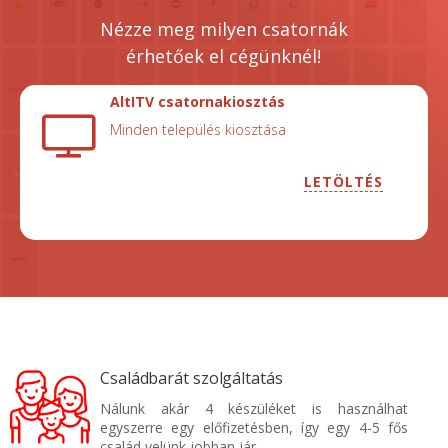
Nézze meg milyen csatornák
érhetőek el cégünknél!
AltITV csatornakiosztás
Minden település kiosztása
LETÖLTÉS
Családbarát szolgáltatás
Nálunk akár 4 készüléket is használhat
egyszerre egy előfizetésben, így egy 4-5 fős
család velünk jobban jár.