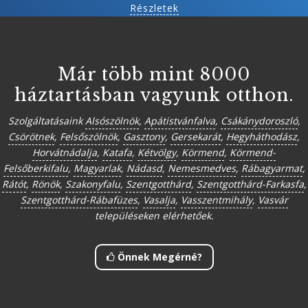
Részletek
Már több mint 8000
háztartásban vagyunk otthon.
Szolgáltatásaink
Alsószölnök
,
Apátistvánfalva
,
Csákánydoroszló
,
Csörötnek
,
Felsőszölnök
,
Gasztony
,
Gersekarát
,
Hegyháthodász
,
Horvátnádalja
,
Katafa
,
Kétvölgy
,
Körmend
,
Körmend-
Felsőberkifalu
,
Magyarlak
,
Nádasd
,
Nemesmedves
,
Rábagyarmat
,
Rátót
,
Rönök
,
Szakonyfalu
,
Szentgotthárd
,
Szentgotthárd-Farkasfa
,
Szentgotthárd-Rábafüzes
,
Vasalja
,
Vasszentmihály
,
Vasvár
településeken elérhetőek.
Önnek Megérné?