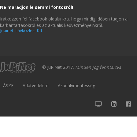
Ne maradjon le semmi fontosról!
Iratkozzon fel facebook oldalunkra, hogy mindig időben tudjon a
karbantartásokról és az aktuális kedvezményeinkről.
Jupinet Távközlési Kft.
© JuPiNet 2017,
Minden jog fenntartva
ÁSZF
Adatvédelem
Akadálymentesség