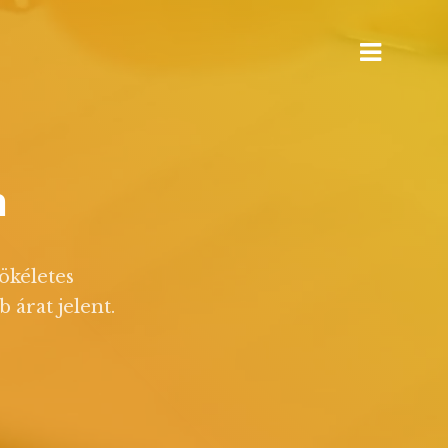
gyfélszolgálat
HÍVJON MINKET BÁTRAN!
n
tökéletes
 árat jelent.