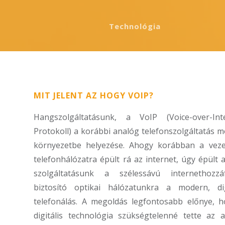
Technológia
MIT JELENT AZ HOGY VOIP?
Hangszolgáltatásunk, a VoIP (Voice-over-Inte
Protokoll) a korábbi analóg telefonszolgáltatás 
környezetbe helyezése. Ahogy korábban a veze
telefonhálózatra épült rá az internet, úgy épült 
szolgáltatásunk a szélessávú internethozzáf
biztosító optikai hálózatunkra a modern, dig
telefonálás. A megoldás legfontosabb előnye, 
digitális technológia szükségtelenné tette az 