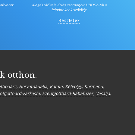
ftverek.
Kiegészítő televíziós csomagok: HBOGo-tól a
felnőtteknek szólókig.
Részletek
k otthon.
thodász
,
Horvátnádalja
,
Katafa
,
Kétvölgy
,
Körmend
,
ntgotthárd-Farkasfa
,
Szentgotthárd-Rábafüzes
,
Vasalja
,