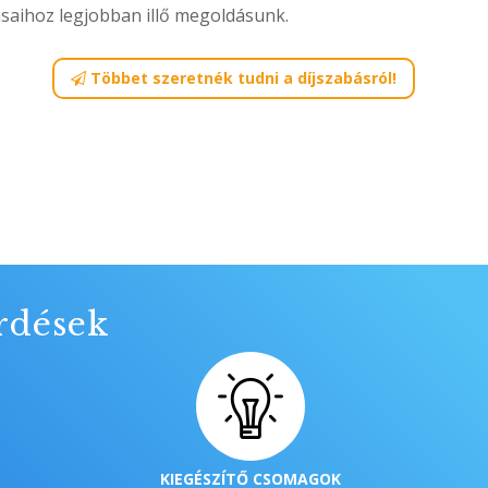
saihoz legjobban illő megoldásunk.
Többet szeretnék tudni a díjszabásról!
rdések
KIEGÉSZÍTŐ CSOMAGOK