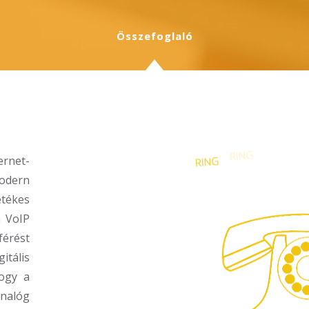
Összefoglaló
rnet-
modern
tékes
a VoIP
érést
itális
hogy a
analóg