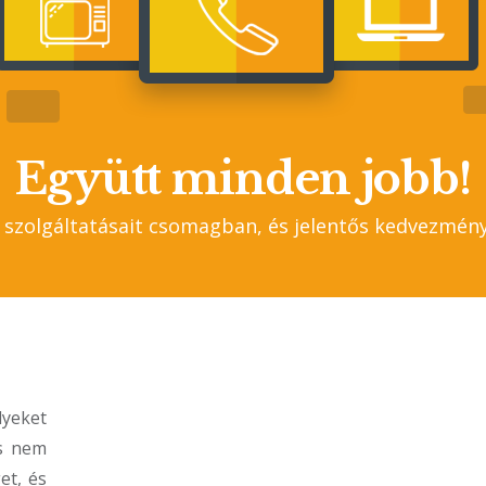
Együtt minden jobb!
szolgáltatásait csomagban, és jelentős kedvezmény
lyeket
ás nem
et, és