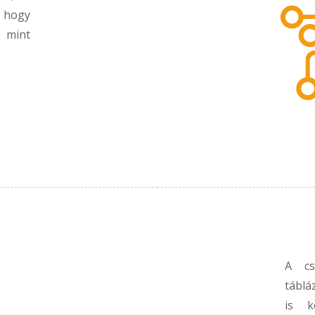
 hogy
, mint
A cs
táblá
is k