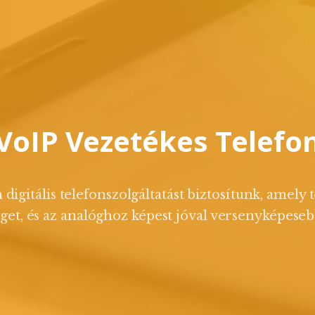
vé
Internet
Telefon
Webshop
Ü
VoIP Vezetékes Telefo
igitális telefonszolgáltatást biztosítunk, amely 
t, és az analóghoz képest jóval versenyképesebb