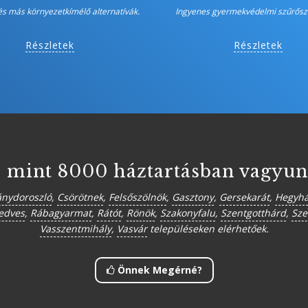
és más környezetkímélő alternatívák.
Ingyenes gyermekvédelmi szűrőszo
Részletek
Részletek
 mint 8000 háztartásban vagyun
ánydoroszló
,
Csörötnek
,
Felsőszölnök
,
Gasztony
,
Gersekarát
,
Hegyhá
dves
,
Rábagyarmat
,
Rátót
,
Rönök
,
Szakonyfalu
,
Szentgotthárd
,
Sze
Vasszentmihály
,
Vasvár
településeken elérhetőek.
Önnek Megérné?