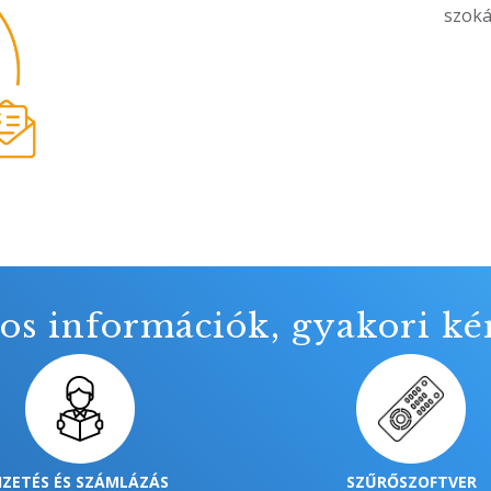
szoká
os információk, gyakori ké
IZETÉS ÉS SZÁMLÁZÁS
SZŰRŐSZOFTVER