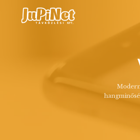
Mobil
Té
Modern d
hangminősége