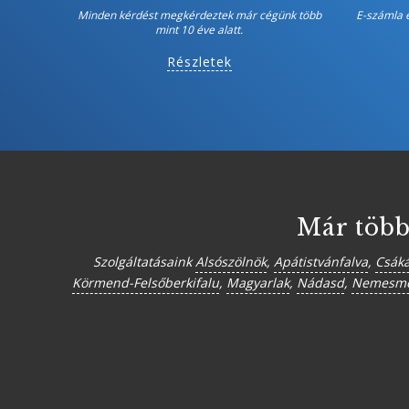
Minden kérdést megkérdeztek már cégünk több
E-számla 
mint 10 éve alatt.
Részletek
Már több
Szolgáltatásaink
Alsószölnök
,
Apátistvánfalva
,
Csák
Körmend-Felsőberkifalu
,
Magyarlak
,
Nádasd
,
Nemesme