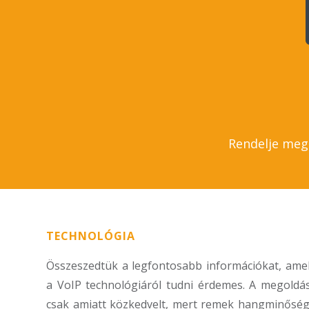
Rendelje meg 
TECHNOLÓGIA
Összeszedtük a legfontosabb információkat, ame
a VoIP technológiáról tudni érdemes. A megold
csak amiatt közkedvelt, mert remek hangminőség