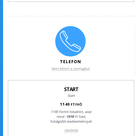
TELEFON
Nem kérem a csomagba!
START
Start
1140
FT/HÓ
1140 Forint listaáron, azaz
most -
1510
Ft havi,
hűségidős kedvezménnyel.
részletek