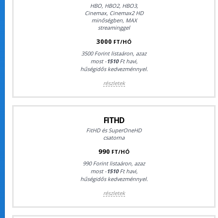
HBO, HBO2, HBO3,
Cinemax, Cinemax2 HD
minőségben, MAX
streaminggel
3000
FT/HÓ
3500 Forint listaáron, azaz
most -
1510
Ft havi,
hűségidős kedvezménnyel.
részletek
FITHD
FitHD és SuperOneHD
csatorna
990
FT/HÓ
990 Forint listaáron, azaz
most -
1510
Ft havi,
hűségidős kedvezménnyel.
részletek