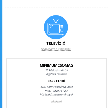
TELEVÍZIÓ
Nem kérem a csomagba!
MINIMUMCSOMAG
25 kódolás nélküli
digitális csatorna
3400
FT/HÓ
4160 Forint listaáron, azaz
most -
1510
Ft havi,
hűségidős kedvezménnyel.
részletek