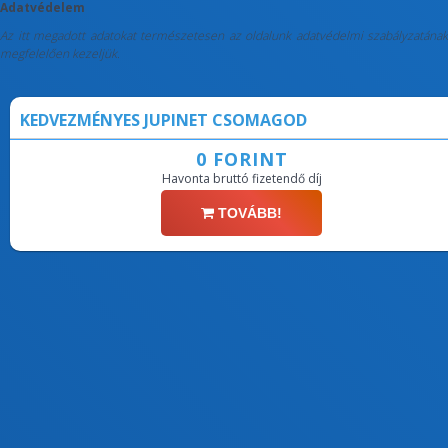
Adatvédelem
Az itt megadott adatokat természetesen az oldalunk adatvédelmi szabályzatának
megfelelően kezeljük.
KEDVEZMÉNYES JUPINET CSOMAGOD
0 FORINT
Havonta bruttó fizetendő díj
TOVÁBB!