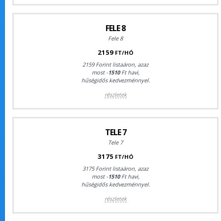
FELE 8
Fele 8
2159
FT/HÓ
2159 Forint listaáron, azaz
most -
1510
Ft havi,
hűségidős kedvezménnyel.
részletek
TELE 7
Tele 7
3175
FT/HÓ
3175 Forint listaáron, azaz
most -
1510
Ft havi,
hűségidős kedvezménnyel.
részletek