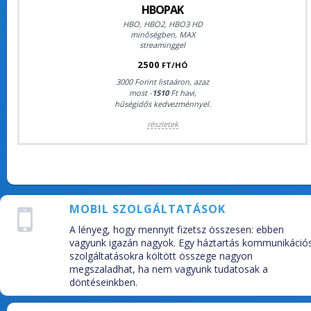
HBOPAK
HBO, HBO2, HBO3 HD
minőségben, MAX
streaminggel
2500
FT/HÓ
3000 Forint listaáron, azaz
most -
1510
Ft havi,
hűségidős kedvezménnyel.
részletek
MOBIL SZOLGÁLTATÁSOK
A lényeg, hogy mennyit fizetsz összesen: ebben
vagyunk igazán nagyok. Egy háztartás kommunikáció
szolgáltatásokra költött összege nagyon
megszaladhat, ha nem vagyunk tudatosak a
döntéseinkben.