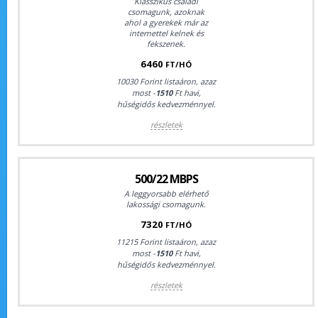
Klasszikus családi
csomagunk, azoknak
ahol a gyerekek már az
internettel kelnek és
fekszenek.
6460
FT/HÓ
10030 Forint listaáron, azaz
most -
1510
Ft havi,
hűségidős kedvezménnyel.
részletek
500/22 MBPS
A leggyorsabb elérhető
lakossági csomagunk.
7320
FT/HÓ
11215 Forint listaáron, azaz
most -
1510
Ft havi,
hűségidős kedvezménnyel.
részletek