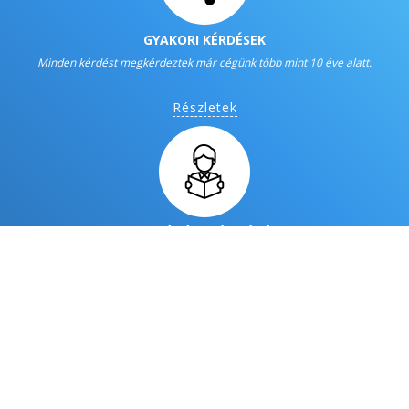
GYAKORI KÉRDÉSEK
Minden kérdést megkérdeztek már cégünk több mint 10 éve alatt.
Részletek
FIZETÉS ÉS SZÁMLÁZÁS
E-számla és más környezetkímélő alternatívák.
Részletek