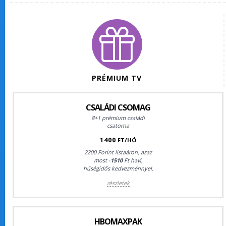
PRÉMIUM TV
CSALÁDI CSOMAG
8+1 prémium családi
csatorna
1400
FT/HÓ
2200 Forint listaáron, azaz
most -
1510
Ft havi,
hűségidős kedvezménnyel.
részletek
HBOMAXPAK