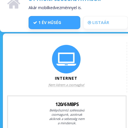
Akár mobilkedvezménnyel is.
1 ÉV HŰSÉG
LISTAÁR
INTERNET
Nem kérem a csomagba!
120/6 MBPS
Belépőszintű szélessávú
csomagunk, azoknak
akiknek a sebesség nem
a mindenük.