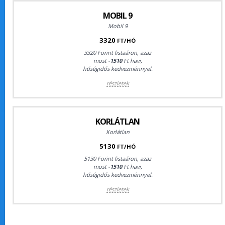
MOBIL 9
Mobil 9
3320
FT/HÓ
3320 Forint listaáron, azaz
most -
1510
Ft havi,
hűségidős kedvezménnyel.
részletek
KORLÁTLAN
Korlátlan
5130
FT/HÓ
5130 Forint listaáron, azaz
most -
1510
Ft havi,
hűségidős kedvezménnyel.
részletek