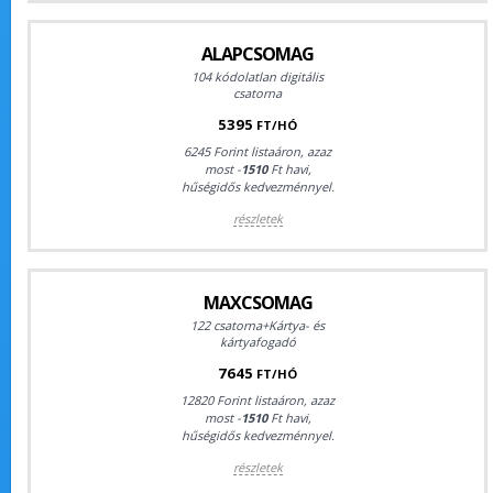
ALAPCSOMAG
104 kódolatlan digitális
csatorna
5395
FT/HÓ
6245 Forint listaáron, azaz
most -
1510
Ft havi,
hűségidős kedvezménnyel.
részletek
MAXCSOMAG
122 csatorna+Kártya- és
kártyafogadó
7645
FT/HÓ
12820 Forint listaáron, azaz
most -
1510
Ft havi,
hűségidős kedvezménnyel.
részletek