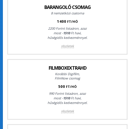
BARANGOLÓ CSOMAG
8 nemzetközi csatorna
1400
FT/HÓ
2200 Forint listaáron, azaz
most -
1510
Ft havi,
hűségidős kedvezménnyel.
részletek
FILMBOXEXTRAHD
Korábbi Digifilm,
FilmNow csomag
500
FT/HÓ
990 Forint listaáron, azaz
most -
1510
Ft havi,
hűségidős kedvezménnyel.
részletek