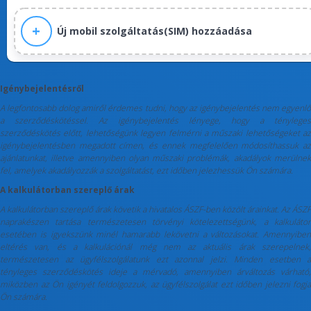
Új mobil szolgáltatás(SIM) hozzáadása
Igénybejelentésről
A legfontosabb dolog amiről érdemes tudni, hogy az igénybejelentés nem egyenlő
a szerződéskötéssel. Az igénybejelentés lényege, hogy a tényleges
szerződéskötés előtt, lehetőségünk legyen felmérni a műszaki lehetőségeket az
igénybejelentésben megadott címen, és ennek megfelelően módosíthassuk az
ajánlatunkat, illetve amennyiben olyan műszaki problémák, akadályok merülnek
fel, amelyek akadályozzák a szolgáltatást, ezt időben jelezhessük Ön számára.
A kalkulátorban szereplő árak
A kalkulátorban szereplő árak követik a hivatalos ÁSZF-ben közölt árainkat. Az ÁSZF
naprakészen tartása természetesen törvényi kötelezettségünk, a kalkulátor
esetében is igyekszünk minél hamarabb lekövetni a változásokat. Amennyiben
eltérés van, és a kalkulációnál még nem az aktuális árak szerepelnek,
természetesen az ügyfélszolgálatunk ezt azonnal jelzi. Minden esetben a
tényleges szerződéskötés ideje a mérvadó, amennyiben árváltozás várható,
miközben az Ön igényét feldolgozzuk, az ügyfélszolgálat ezt időben jelezni fogja
Ön számára.