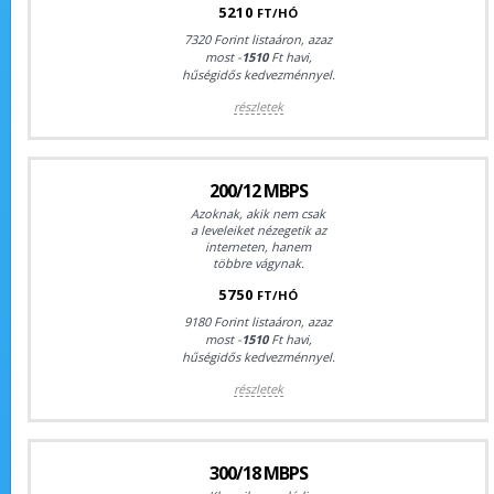
5210
FT/HÓ
7320 Forint listaáron, azaz
most -
1510
Ft havi,
hűségidős kedvezménnyel.
részletek
200/12 MBPS
Azoknak, akik nem csak
a leveleiket nézegetik az
interneten, hanem
többre vágynak.
5750
FT/HÓ
9180 Forint listaáron, azaz
most -
1510
Ft havi,
hűségidős kedvezménnyel.
részletek
300/18 MBPS